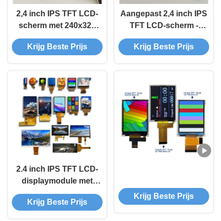
2,4 inch IPS TFT LCD-
Aangepast 2,4 inch IPS
scherm met 240x320
TFT LCD-scherm -
resolutie en SPI-
NV3030 Driver 18pin
Krijg Beste Prijs
Krijg Beste Prijs
interface voor handheld
FPC
apparaten
2.4 inch IPS TFT LCD-
displaymodule met
240x320 resolutie en
Krijg Beste Prijs
Krijg Beste Prijs
SPI-interface voor
ingebedde systemen