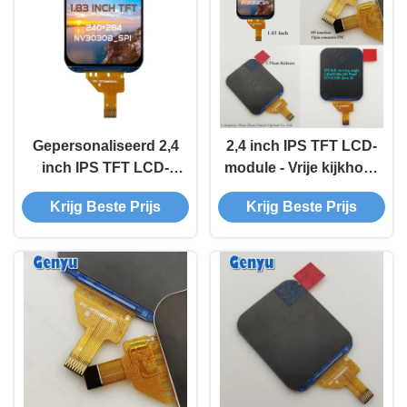
toepassingen
Gepersonaliseerd 2,4
2,4 inch IPS TFT LCD-
inch IPS TFT LCD-
module - Vrije kijkhoek
scherm met 300K
240x320 dots NV3030
Krijg Beste Prijs
Krijg Beste Prijs
maandelijkse levering
18pin FPC en NV3030B
Driver IC