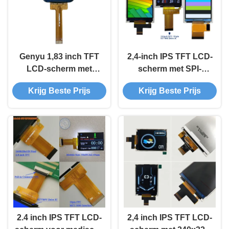
Genyu 1,83 inch TFT
2,4-inch IPS TFT LCD-
LCD-scherm met
scherm met SPI-
240x284 resolutie en
interface voor
Krijg Beste Prijs
Krijg Beste Prijs
SPI-interface voor hoge
industriële IoT en
helderheid
slimme productie
2.4 inch IPS TFT LCD-
2,4 inch IPS TFT LCD-