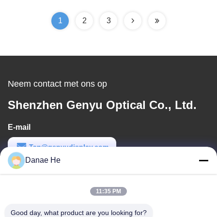
1
2
3
Neem contact met ons op
Shenzhen Genyu Optical Co., Ltd.
E-mail
Tan@genyudisplay.com
Danae He
Werktijd
9:00-18:00
11:35 PM
Ons adres
Good day, what product are you looking for?