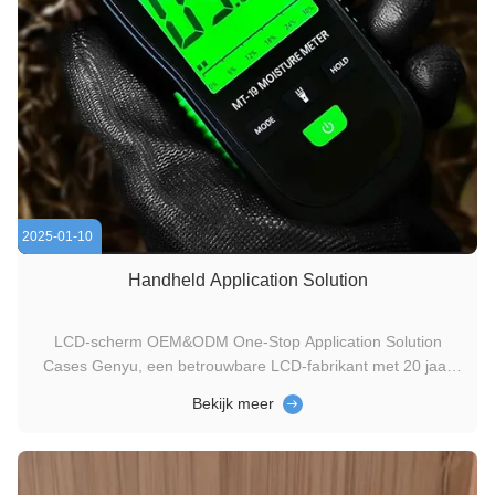
2025-01-10
Handheld Application Solution
LCD-scherm OEM&ODM One-Stop Application Solution
Cases Genyu, een betrouwbare LCD-fabrikant met 20 jaar
productie-ervaring, levert op maat gemaakte en
Bekijk meer
hoogwaardige LCD-oplossingen voor handheld-
apparaten.energiezuinig, en schermen met een hoge
zichtbaarheid om optimale prestaties te garanderen in ...