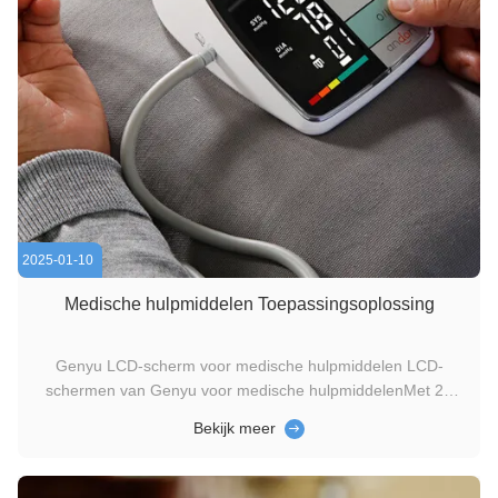
2025-01-10
Medische hulpmiddelen Toepassingsoplossing
Genyu LCD-scherm voor medische hulpmiddelen LCD-
schermen van Genyu voor medische hulpmiddelenMet 20
jaar ervaring in LCD-productie, biedt Genyu hoogwaardige,
Bekijk meer
betrouwbare en op maat gemaakte LCD-oplossingen voor
medische apparaten.en leesbaarheid van cruciaal belang zijn
voor een goede diagnoseGenyu...