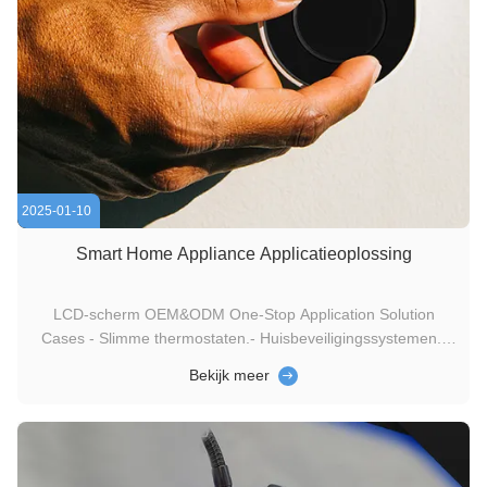
2025-01-10
Smart Home Appliance Applicatieoplossing
LCD-scherm OEM&ODM One-Stop Application Solution
Cases - Slimme thermostaten.- Huisbeveiligingssystemen.-
Stemgecontroleerde assistenten.- Slimme verlichting.-
Bekijk meer
Huisautomatisering panelen. 20 jaar ervaring:Genyu bedient
elke klant oprecht, oplost actief problemen en verbetert
continu productie...