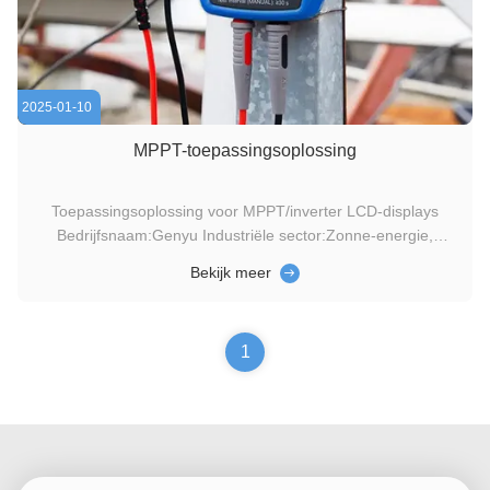
2025-01-10
MPPT-toepassingsoplossing
Toepassingsoplossing voor MPPT/inverter LCD-displays
Bedrijfsnaam:Genyu Industriële sector:Zonne-energie,
elektronica Product:LCD-schermen voor MPPT-
Bekijk meer
systemen/omvormers MPPT-omvormers spelen een cruciale
rol bij het maximaliseren van de efficiëntie van zonne-
energiesystemen.aanpasbare LCD-displays ...
1