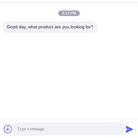
9:00-18:00
2:13 PM
Ons adres
Good day, what product are you looking for?
Adres
5e verdieping, 8e gebouw, HuaFeng International Smart Made
City, Shajing Baoan, Shenzhen, Guangdong, China
Telefoon
86-755-27856531
China Goed Kwaliteit Aangepast LCD-scherm Auteursrecht ©
-2026 Shenzhen Genyu Optical Co., Ltd. Allemaal. Alle rechten
voorbehouden.
Privacybeleid
|
Sitemap