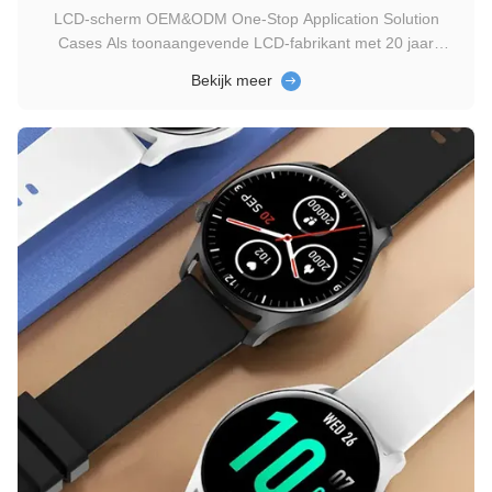
LCD-scherm OEM&ODM One-Stop Application Solution
Cases Als toonaangevende LCD-fabrikant met 20 jaar
ervaring levert Genyu oplossingen op maat voor slimme
Bekijk meer
sloten.en low-power displays om de gebruikerservaring te
verbeteren, veiligheid en functionaliteit. Kenmerken van
Genyu's LCD-schermen voor slimme ...