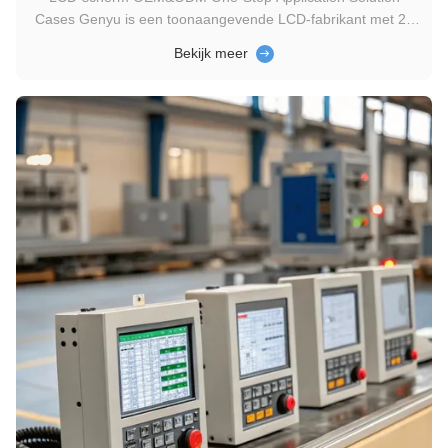
Cases Genyu is een toonaangevende LCD-fabrikant met 20
jaar productie-ervaring en levert hoogwaardige LCD-
Bekijk meer
oplossingen voor detectormeterapparaten.en energiezuinige
displays om nauwkeurige gegevenslezing en betrouwbare
prestaties in verschillende ...