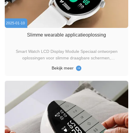
2025-01-10
Slimme wearable applicatieoplossing
Smart Watch LCD Display Module Speciaal ontworpen
oplossingen voor slimme draagbare schermen,
schermmodulgroottes van 0,9 inch tot 4 inch, van armbanden
Bekijk meer
tot slimme horloges Toepassingen, van rond tot rechthoekig,
IPS TFT LCD Volle zichthoek TFT-scherm met hoge
helderheid Tot 16,7M kleurdiepte TFT ...