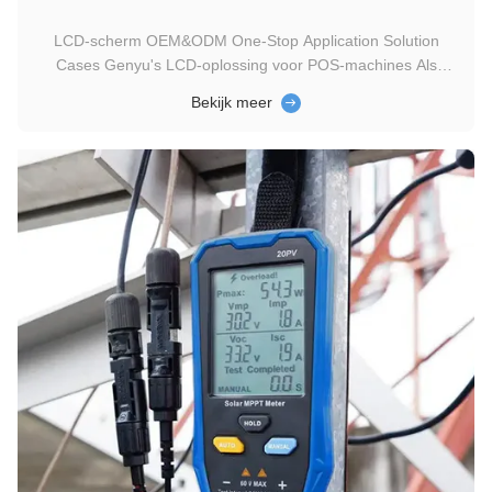
LCD-scherm OEM&ODM One-Stop Application Solution
Cases Genyu's LCD-oplossing voor POS-machines Als
toonaangevende LCD-fabrikant met 20 jaar ervaring levert
Bekijk meer
Genyu hoogwaardige, duurzame en energiezuinige LCD-
oplossingen voor POS-apparaten.reactief, en langdurige
displays om de efficiëntie van ...